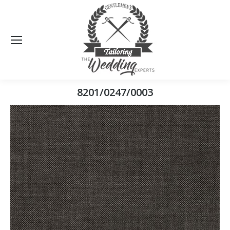
Sea
8201/0247/0003