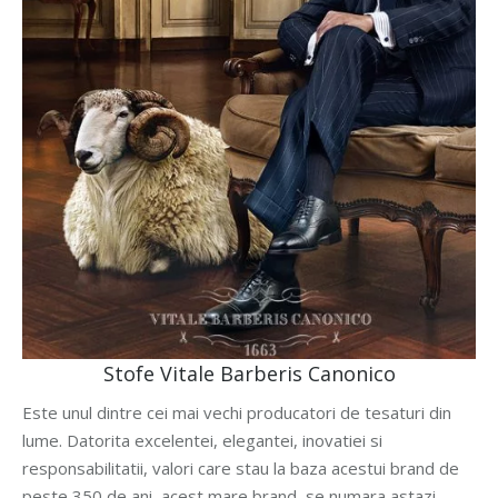
Stofe Vitale Barberis Canonico
Este unul dintre cei mai vechi producatori de tesaturi din
lume. Datorita excelentei, elegantei, inovatiei si
responsabilitatii, valori care stau la baza acestui brand de
peste 350 de ani, acest mare brand, se numara astazi