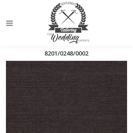
Sea
8201/0248/0002