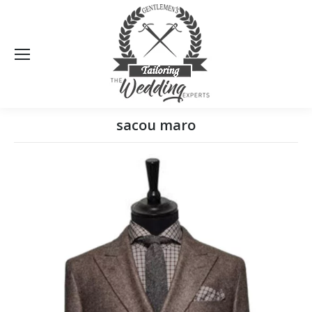
Sea
sacou maro