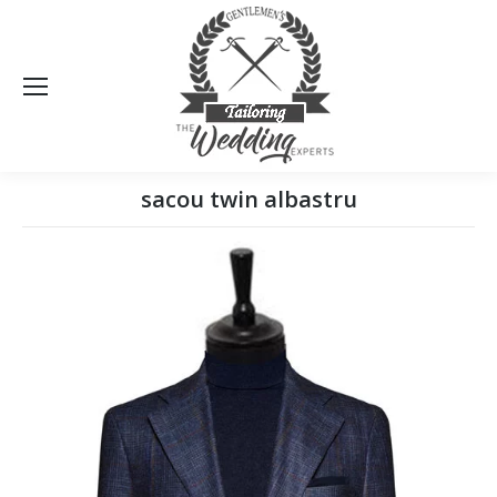
Sea
sacou twin albastru