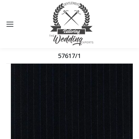
Sea
57617/1