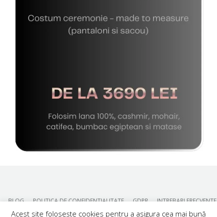
BLOG
POLITICA DE CONFIDENTIALITATE
GDPR
INTREBARI FRECVENTE
Acest site folosește cookies pentru a asigura cea mai bună